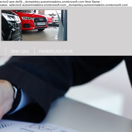
elector2-aee-de0k._domainkey.autoeinmaleins.onmicrosoft.com Host Name :
 value: selector2-autoeinmaleins-onmicrosoft-com._domainkey.autoeinmaleins.onmicrosoft.com
E
Über Uns
FAHRZEUGSUCHE