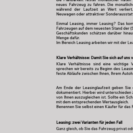
neues Fahrzeug zu fahren. Die monatlich
während der Laufzeit an Wert verlier
Neuwagen oder attraktiver Sonderausstat
Einmal Leasing, immer Leasing? Das komm
Fahrzeugen auf dem neuesten Stand der (S
Geschäftskunden schätzen darüber hinaus 
Menge dafür.
Im Bereich Leasing arbeiten wir mit der
Klare Verhältnisse: Damit Sie sich auf uns
Klare Verhältnisse sind eine wichtige
sprechen wir bereits zu Beginn des Leasi
feste Abläufe zwischen Ihnen, Ihrem Auto
Am Ende der Leasinglaufzeit geben Sie 
dokumentiert. Hierbei wird unterschiede
von Ihnen auszugleichen ist. Sollte ein S
mit dem entsprechenden Wertausgleich.
Benennen Sie selbst einen Käufer für das F
Leasing: zwei Varianten für jeden Fall
Ganz gleich, ob Sie das Fahrzeug privat od