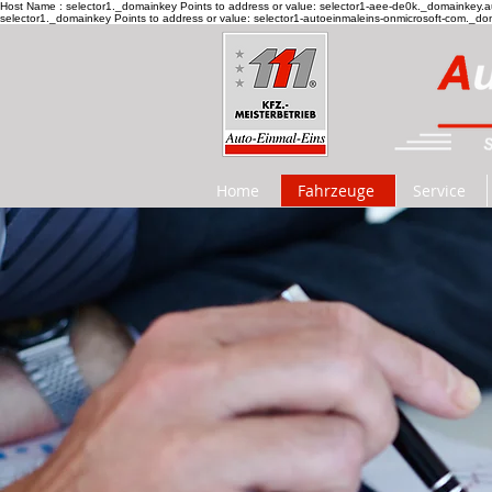
Host Name : selector1._domainkey Points to address or value: selector1-aee-de0k._domainkey.a
selector1._domainkey Points to address or value: selector1-autoeinmaleins-onmicrosoft-com._d
Home
Fahrzeuge
Service