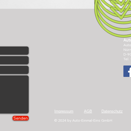
Aut
Aut
Nürn
D-9
Tel.
Impressum
AGB
Datenschutz
Senden
​© 2024 by Auto-Einmal-Eins GmbH