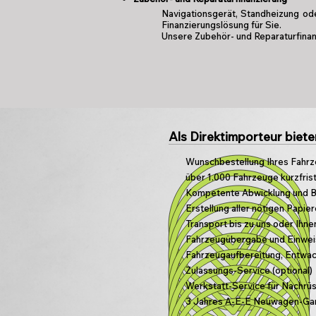
Navigationsgerät, Standheizung od
Finanzierungslösung für Sie.
Unsere Zubehör- und Reparaturfinan
Als Direktimporteur biete
Wunschbestellung Ihres Fahr
über 1.000 Fahrzeuge kurzfrist
Kompetente Abwicklung und 
Erstellung aller nötigen Papie
Transport bis zu uns oder Ihne
Fahrzeugübergabe und Einwe
Fahrzeugaufbereitung, Entwa
Zulassungs-Service (optional)
Werkstatt-Service für Nachrü
3 Jahres A-E-E Neuwagen-Gara