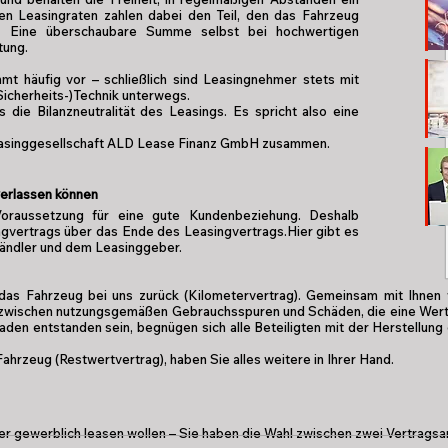
en Leasingraten zahlen dabei den Teil, den das Fahrzeug
t. Eine überschaubare Summe selbst bei hochwertigen
tung.
t häufig vor – schließlich sind Leasingnehmer stets mit
icherheits-)Technik unterwegs.
die Bilanzneutralität des Leasings. Es spricht also eine
 Leasinggesellschaft ALD Lease Finanz GmbH zusammen.
 verlassen können
 Voraussetzung für eine gute Kundenbeziehung. Deshalb
ngvertrags über das Ende des Leasingvertrags.Hier gibt es
händler und dem Leasinggeber.
das Fahrzeug bei uns zurück (Kilometervertrag). Gemeinsam mit Ihnen
n zwischen nutzungsgemäßen Gebrauchsspuren und Schäden, die eine Wert
chaden entstanden sein, begnügen sich alle Beteiligten mit der Herstellu
ahrzeug (Restwertvertrag), haben Sie alles weitere in Ihrer Hand.
er gewerblich leasen wollen – Sie haben die Wahl zwischen zwei Vertragsa