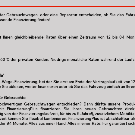
oder Gebrauchtwagen, oder eine Reparatur entscheiden, ob Sie das Fahrz
ssende Finanzierung finden!
t Ihnen gleichbleibende Raten über einen Zeitraum von 12 bis 84 Mona
60 % der privaten Kunden: Niedrige monatliche Raten während der Laufze
de"
 3-Wege-Finanzierung, bei der Sie erst am Ende der Vertragslaufzeit von 1
b Sie ablösen, weiter finanzieren oder ob Sie das Fahrzeug einfach an Ihr
für Gebrauchte
 hochwertigen Gebrauchtwagen entschieden? Dann dürfte unsere Produk
it FinanzierungPlus finanzieren Sie Ihren neuen Gebrauchten direk
von der Finanzierungslaufzeit, für bis zu 5 Jahre!), zusätzlichem Mobili
zeit können Sie flexibel kombinieren. FinanzierungPlus ist abschließbar 
der 84 Monate. Alles aus einer Hand. Alles in einer Rate. Für garantiert sic