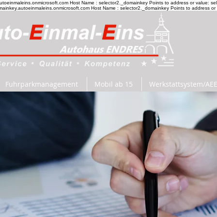
utoeinmaleins.onmicrosoft.com Host Name : selector2._domainkey Points to address or value: s
omainkey.autoeinmaleins.onmicrosoft.com Host Name : selector2._domainkey Points to address or
Fuhrparkmanagement
Mobil ab 15
Werkstattsystem/AE