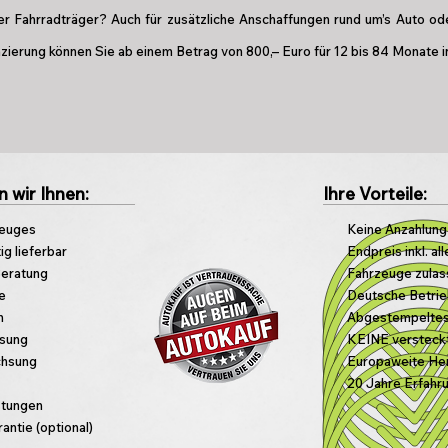
er Fahrradträger? Auch für zusätzliche Anschaffungen rund um’s Auto od
zierung können Sie ab einem Betrag von 800,– Euro für 12 bis 84 Monate 
n wir Ihnen:
Ihre Vorteile:
zeuges
Keine Anzahlung 
ig lieferbar
Endpreis inkl. a
Beratung
Fahrzeuge zulas
re
Deutsche Betrie
n
Abgestempeltes
isung
KEINE versteck
chsung
Europaweite Her
20 Jahre Erfahr
stungen
ntie (optional)