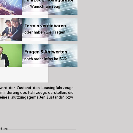
Ihr Wunschfahrzeug
Termin vereinbaren
oder haben Sie Fragen?
Fragen & Antworten
noch mehr Infos im FAQ
 wird der Zustand des Leasingfahrzeugs
minderung des Fahrzeugs darstellen, die
ng eines „nutzungsgemäßen Zustands“ bzw.
rten: