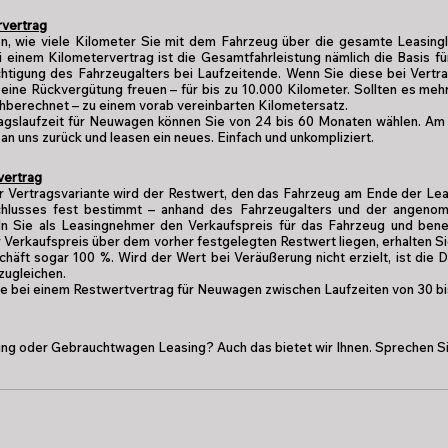
rvertrag
n, wie viele Kilometer Sie mit dem Fahrzeug über die gesamte Leasing
i einem Kilometervertrag ist die Gesamtfahrleistung nämlich die Basis fü
htigung des Fahrzeugalters bei Laufzeitende. Wenn Sie diese bei Vertra
 eine Rückvergütung freuen – für bis zu 10.000 Kilometer. Sollten es m
hberechnet – zu einem vorab vereinbarten Kilometersatz.
agslaufzeit für Neuwagen können Sie von 24 bis 60 Monaten wählen. Am
an uns zurück und leasen ein neues. Einfach und unkompliziert.
vertrag
r Vertragsvariante wird der Restwert, den das Fahrzeug am Ende der Lea
hlusses fest bestimmt – anhand des Fahrzeugalters und der angenom
ln Sie als Leasingnehmer den Verkaufspreis für das Fahrzeug und bene
r Verkaufspreis über dem vorher festgelegten Restwert liegen, erhalten Si
häft sogar 100 %. Wird der Wert bei Veräußerung nicht erzielt, ist die
zugleichen.
e bei einem Restwertvertrag für Neuwagen zwischen Laufzeiten von 30 b
ing oder Gebrauchtwagen Leasing? Auch das bietet wir Ihnen. Sprechen Si