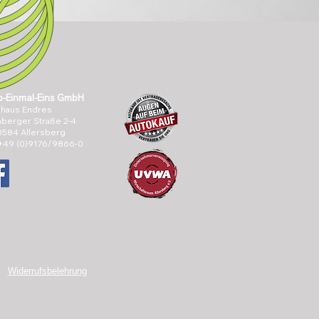
o-Einmal-Eins GmbH
ohaus Endres
berger Straße 2-4
0584 Allersberg
 +49 (0)9176/9866-0
Widerrufsbelehrung