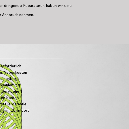
er dringende Reparaturen haben wir eine
in Anspruch nehmen.
erforderlich
ller Nebenkosten
sungsfertig
bsanleitung
 Serviceheft
ten Kosten
stellergarantie
ung im EU-Import