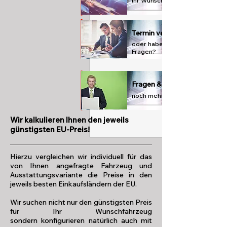
Ihr Wunschfahrzeug
Termin vereinbaren
oder haben Sie
Fragen?
Fragen & Antworten
noch mehr Infos im FAQ
Wir kalkulieren Ihnen den jeweils
günstigsten EU-Preis!
Hierzu vergleichen wir individuell für das
von Ihnen angefragte Fahrzeug und
Ausstattungsvariante die Preise in den
jeweils besten Einkaufsländern der EU.
Wir suchen nicht nur den günstigsten Preis
für Ihr Wunschfahrzeug
sondern konfigurieren natürlich auch mit