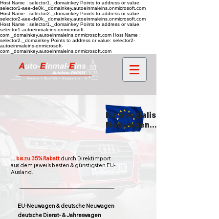
Host Name : selector1._domainkey Points to address or value:
selector1-aee-de0k._domainkey.autoeinmaleins.onmicrosoft.com
Host Name : selector2._domainkey Points to address or value:
selector2-aee-de0k._domainkey.autoeinmaleins.onmicrosoft.com
Host Name : selector1._domainkey Points to address or value:
selector1-autoeinmaleins-onmicrosoft-
com._domainkey.autoeinmaleins.onmicrosoft.com Host Name :
selector2._domainkey Points to address or value: selector2-
autoeinmaleins-onmicrosoft-
com._domainkey.autoeinmaleins.onmicrosoft.com
Ihr Spezialist für EU-
Neuwagen...
...
bis zu 35% Rabatt
durch Direktimport
aus dem jeweils besten & günstigsten EU-
Ausland.
EU-Neuwagen & deutsche Neuwagen
deutsche Dienst- & Jahreswagen