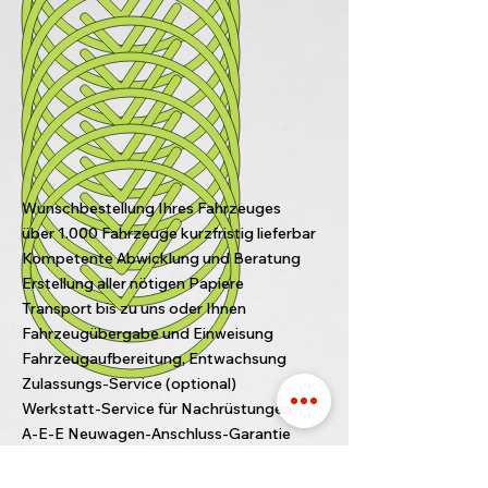
Wunschbestellung Ihres Fahrzeuges
über 1.000 Fahrzeuge kurzfristig lieferbar
Kompetente Abwicklung und Beratung
Erstellung aller nötigen Papiere
Transport bis zu uns oder Ihnen
Fahrzeugübergabe und Einweisung
Fahrzeugaufbereitung, Entwachsung
Zulassungs-Service (optional)
Werkstatt-Service für Nachrüstungen
A-E-E Neuwagen-Anschluss-Garantie
(optional)